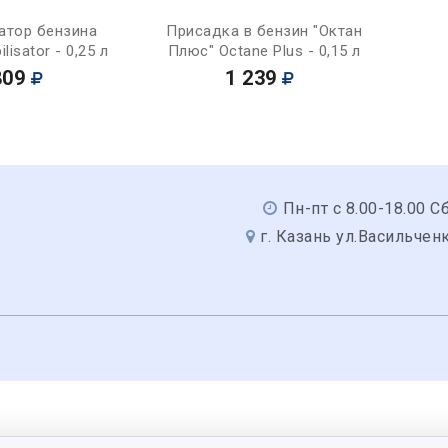
Купить
Купить
атор бензина
Присадка в бензин "Октан
lisator - 0,25 л
Плюс" Octane Plus - 0,15 л
809
1 239
Пн-пт с 8.00-18.00 Сб
г. Казань ул.Васильчен